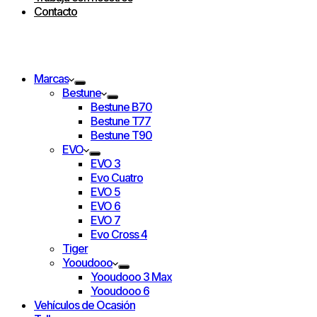
Contacto
Marcas
Bestune
Bestune B70
Bestune T77
Bestune T90
EVO
EVO 3
Evo Cuatro
EVO 5
EVO 6
EVO 7
Evo Cross 4
Tiger
Yooudooo
Yooudooo 3 Max
Yooudooo 6
Vehículos de Ocasión