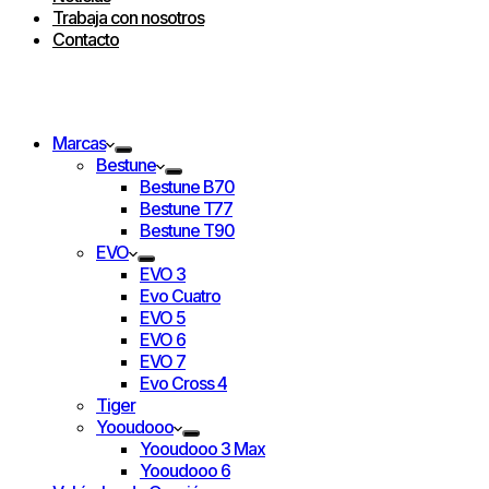
Trabaja con nosotros
Contacto
Marcas
Bestune
Bestune B70
Bestune T77
Bestune T90
EVO
EVO 3
Evo Cuatro
EVO 5
EVO 6
EVO 7
Evo Cross 4
Tiger
Yooudooo
Yooudooo 3 Max
Yooudooo 6