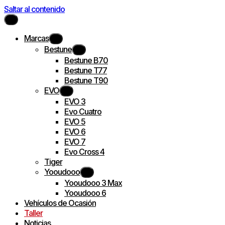
Saltar al contenido
Marcas
Bestune
Bestune B70
Bestune T77
Bestune T90
EVO
EVO 3
Evo Cuatro
EVO 5
EVO 6
EVO 7
Evo Cross 4
Tiger
Yooudooo
Yooudooo 3 Max
Yooudooo 6
Vehículos de Ocasión
Taller
Noticias