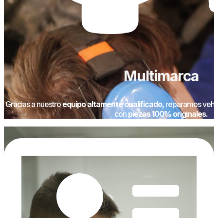
Multimarca
Gracias a nuestro
equipo altamente cualificado,
reparamos vehícu
con
piezas 100% originales.