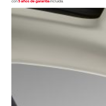
con
5 años de garantía
incluida.