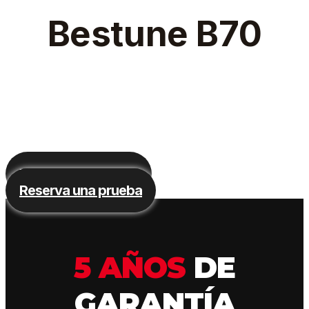
Bestune B70
La berlina premium de la
que todo el mundo habla
Ver caracterísiticas
Reserva una prueba
5 AÑOS
DE
GARANTÍA