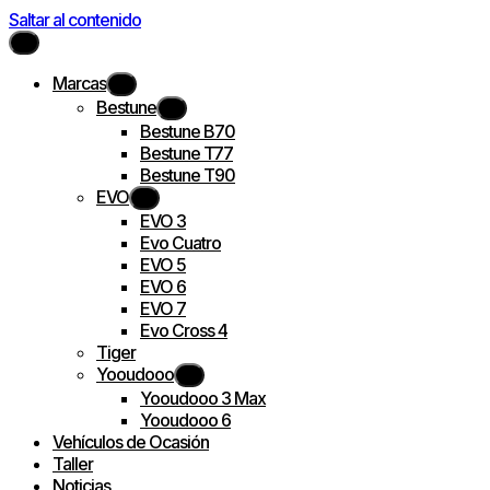
Saltar al contenido
Marcas
Bestune
Bestune B70
Bestune T77
Bestune T90
EVO
EVO 3
Evo Cuatro
EVO 5
EVO 6
EVO 7
Evo Cross 4
Tiger
Yooudooo
Yooudooo 3 Max
Yooudooo 6
Vehículos de Ocasión
Taller
Noticias