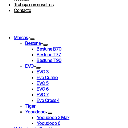
Trabaja con nosotros
Contacto
Marcas
Bestune
Bestune B70
Bestune T77
Bestune T90
EVO
EVO 3
Evo Cuatro
EVO 5
EVO 6
EVO 7
Evo Cross 4
Tiger
Yooudooo
Yooudooo 3 Max
Yooudooo 6