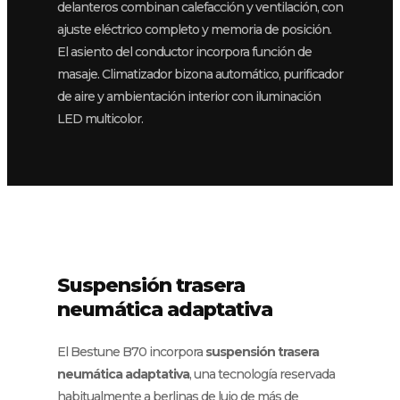
delanteros combinan calefacción y ventilación, con
ajuste eléctrico completo y memoria de posición.
El asiento del conductor incorpora función de
masaje. Climatizador bizona automático, purificador
de aire y ambientación interior con iluminación
LED multicolor.
Suspensión trasera
neumática adaptativa
El Bestune B70 incorpora
suspensión trasera
neumática adaptativa
, una tecnología reservada
habitualmente a berlinas de lujo de más de