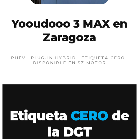
Yooudooo 3 MAX en
Zaragoza
PHEV · PLUG-IN HYBRID · ETIQUETA CERO ·
DISPONIBLE EN SZ MOTOR
Etiqueta
CERO
de
la DGT