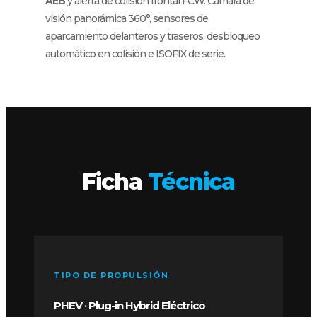
AEB
y alerta de colisión frontal FCW. Cámara de
visión panorámica 360°, sensores de
aparcamiento delanteros y traseros, desbloqueo
automático en colisión e ISOFIX de serie.
Ficha
Técnica
TIPO DE PROPULSIÓN
PHEV · Plug-in Hybrid Eléctrico