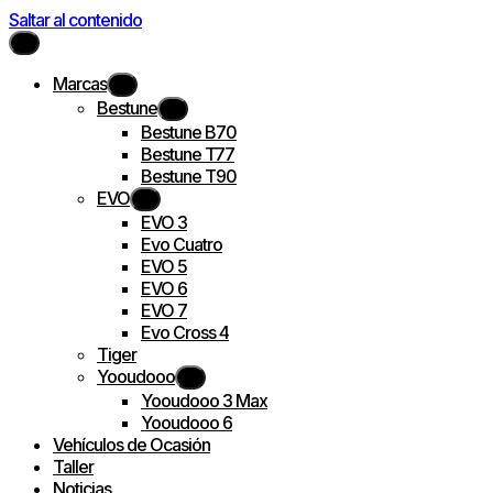
Saltar al contenido
Marcas
Bestune
Bestune B70
Bestune T77
Bestune T90
EVO
EVO 3
Evo Cuatro
EVO 5
EVO 6
EVO 7
Evo Cross 4
Tiger
Yooudooo
Yooudooo 3 Max
Yooudooo 6
Vehículos de Ocasión
Taller
Noticias