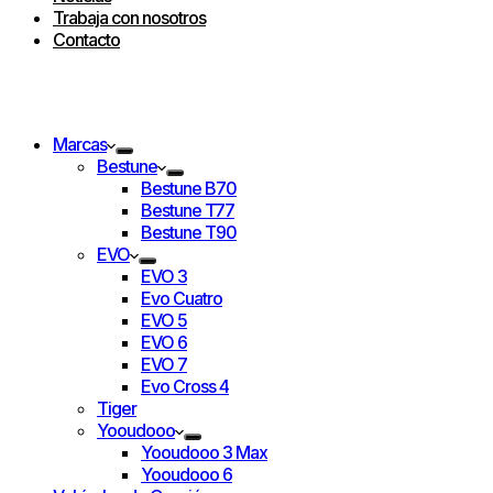
Trabaja con nosotros
Contacto
Marcas
Bestune
Bestune B70
Bestune T77
Bestune T90
EVO
EVO 3
Evo Cuatro
EVO 5
EVO 6
EVO 7
Evo Cross 4
Tiger
Yooudooo
Yooudooo 3 Max
Yooudooo 6