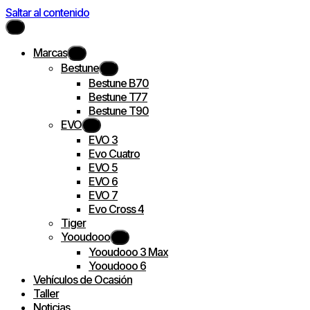
Saltar al contenido
Marcas
Bestune
Bestune B70
Bestune T77
Bestune T90
EVO
EVO 3
Evo Cuatro
EVO 5
EVO 6
EVO 7
Evo Cross 4
Tiger
Yooudooo
Yooudooo 3 Max
Yooudooo 6
Vehículos de Ocasión
Taller
Noticias