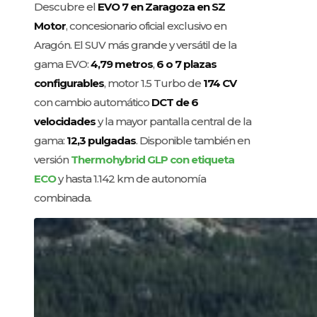
Descubre el
EVO 7 en Zaragoza en SZ
Motor
, concesionario oficial exclusivo en
Aragón. El SUV más grande y versátil de la
gama EVO:
4,79 metros
,
6 o 7 plazas
configurables
, motor 1.5 Turbo de
174 CV
con cambio automático
DCT de 6
velocidades
y la mayor pantalla central de la
gama:
12,3 pulgadas
. Disponible también en
versión
Thermohybrid GLP con etiqueta
ECO
y hasta 1.142 km de autonomía
combinada.