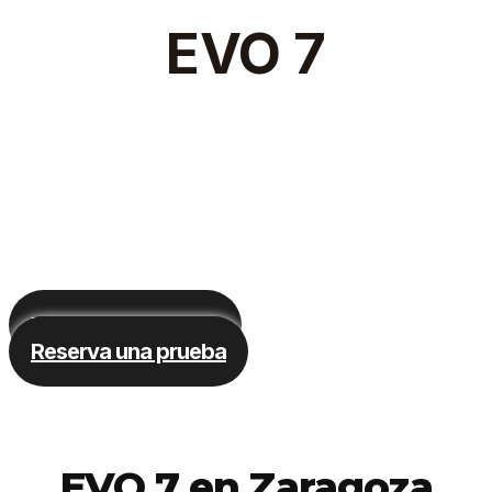
EVO 7
El SUV familiar de 6/7
plazas más competitivo
del mercado
Ver caracterísiticas
Reserva una prueba
EVO 7 en Zaragoza