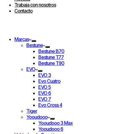
Trabaja con nosotros
Contacto
Marcas
Bestune
Bestune B70
Bestune T77
Bestune T90
EVO
EVO 3
Evo Cuatro
EVO 5
EVO 6
EVO 7
Evo Cross 4
Tiger
Yooudooo
Yooudooo 3 Max
Yooudooo 6