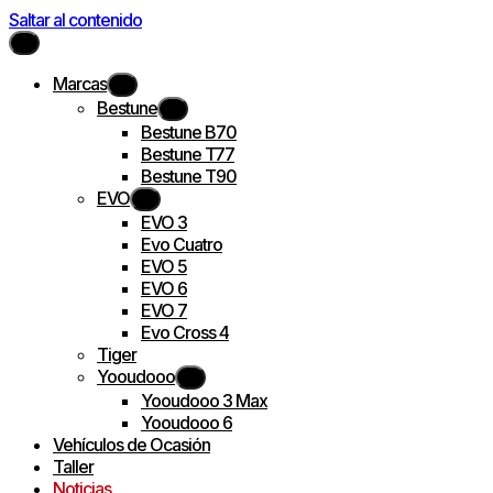
Saltar al contenido
Marcas
Bestune
Bestune B70
Bestune T77
Bestune T90
EVO
EVO 3
Evo Cuatro
EVO 5
EVO 6
EVO 7
Evo Cross 4
Tiger
Yooudooo
Yooudooo 3 Max
Yooudooo 6
Vehículos de Ocasión
Taller
Noticias