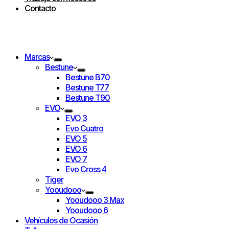
Contacto
Marcas
Bestune
Bestune B70
Bestune T77
Bestune T90
EVO
EVO 3
Evo Cuatro
EVO 5
EVO 6
EVO 7
Evo Cross 4
Tiger
Yooudooo
Yooudooo 3 Max
Yooudooo 6
Vehículos de Ocasión